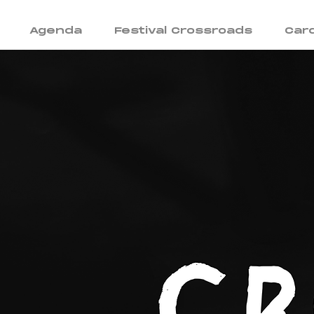
Agenda
Festival Crossroads
Car