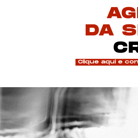
AG
DA 
C
Clique aqui e co