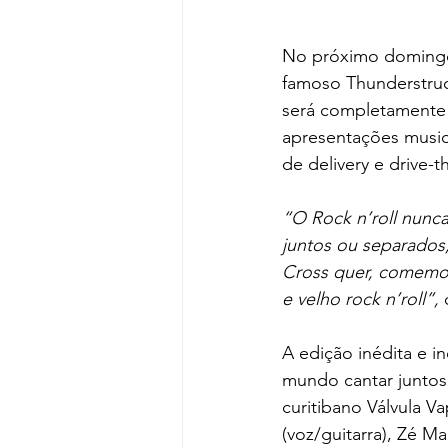
No próximo domingo 
famoso Thunderstruc
será completamente t
apresentações music
de delivery e drive-t
“O Rock n’roll nunca
juntos ou separados,
Cross quer, comemora
e velho rock n’roll”, 
A edição inédita e 
mundo cantar juntos
curitibano Válvula V
(voz/guitarra), Zé M