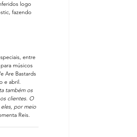
feridos logo 
tic, fazendo 
peciais, entre 
 para músicos 
e Are Bastards 
e abril.
ta também os 
s clientes. O 
eles, por meio 
omenta Reis.