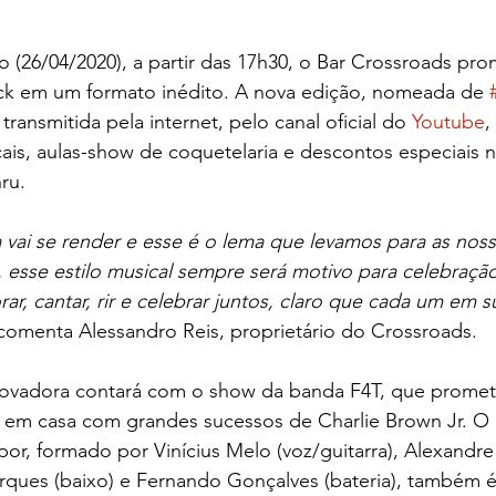
(26/04/2020), a partir das 17h30, o Bar Crossroads pro
k em um formato inédito. A nova edição, nomeada de 
ransmitida pela internet, pelo canal oficial do 
Youtube
,
ais, aulas-show de coquetelaria e descontos especiais 
hru.
 vai se render e esse é o lema que levamos para as nossa
 esse estilo musical sempre será motivo para celebração
r, cantar, rir e celebrar juntos, claro que cada um em 
comenta Alessandro Reis, proprietário do Crossroads.
inovadora contará com o show da banda F4T, que promet
 em casa com grandes sucessos de Charlie Brown Jr. O
apor, formado por Vinícius Melo (voz/guitarra), Alexandr
arques (baixo) e Fernando Gonçalves (bateria), também 