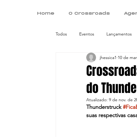
Home
O Crossroads
Age
Todos
Eventos
Lançamentos
jhessica1
10 de mar
Crossroad
do Thunde
Atualizado:
9 de nov. de 2
Thunderstruck 
#Fic
suas respectivas casa