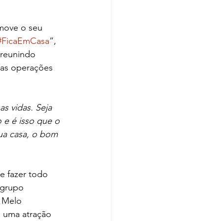
move o seu 
#FicaEmCasa
”, 
 reunindo 
nas operações 
s vidas. Seja 
 e é isso que o 
sua casa, o bom 
e fazer todo 
 grupo 
e Melo 
é uma atração 